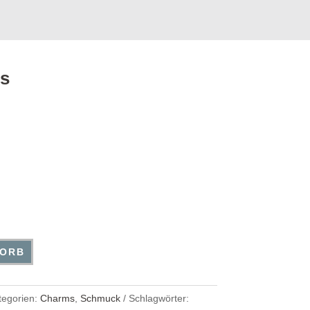
s
KORB
tegorien:
Charms
,
Schmuck
Schlagwörter: