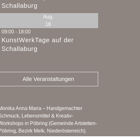
Schallaburg
Aug.
16
09:00
-
18:00
KunstWerkTage auf der
Schallaburg
Alle Veranstaltungen
Monika Anna Maria – Handgemachter
Schmuck, Lebensmittel & Kreativ-
Workshops in Pöbring (Gemeinde Artstetten-
Pöbring, Bezirk Melk, Niederösterreich).
Perfekt erreichbar aus dem gesamten