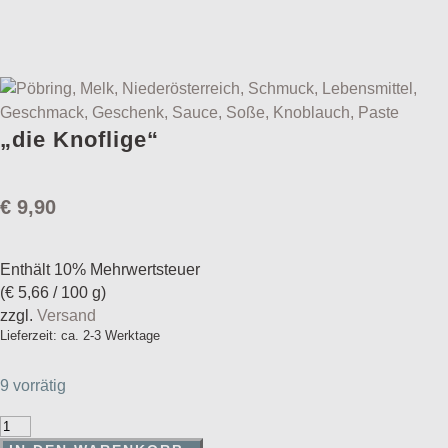
„die Knoflige“
€
9,90
Enthält 10% Mehrwertsteuer
(
€
5,66
/ 100 g)
zzgl.
Versand
Lieferzeit: ca. 2-3 Werktage
9 vorrätig
"die