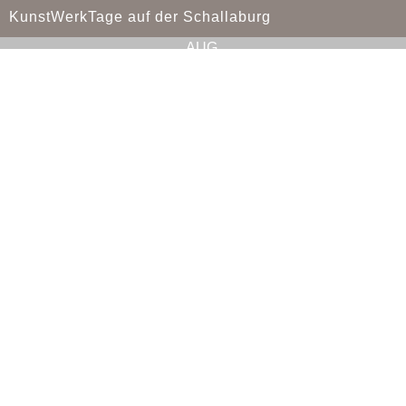
KunstWerkTage auf der Schallaburg
AUG.
16
09:00
-
18:00
KunstWerkTage auf der Schallaburg
Alle Veranstaltungen
Monika Anna Maria – Handgemachter Schmuck, Lebensmittel
& Kreativ-Workshops in Pöbring (Gemeinde Artstetten-Pöbring,
Bezirk Melk, Niederösterreich). Perfekt erreichbar aus dem
gesamten Waldviertel und dem Donauraum.
Impressum
Datenschutzerklärung