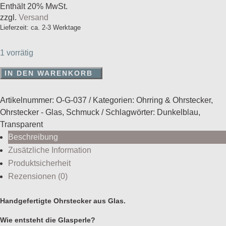
Enthält 20% MwSt.
zzgl.
Versand
Lieferzeit: ca. 2-3 Werktage
1 vorrätig
Ohrstecker
IN DEN WARENKORB
aus
Glas
Artikelnummer:
O-G-037
Kategorien:
Ohrring & Ohrstecker
,
Menge
Ohrstecker - Glas
,
Schmuck
Schlagwörter:
Dunkelblau
,
Transparent
Beschreibung
Zusätzliche Information
Produktsicherheit
Rezensionen (0)
Handgefertigte Ohrstecker aus Glas.
Wie entsteht die Glasperle?