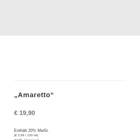
„Amaretto“
€
19,90
Enthält 20% MwSt.
(
€
5,69
/ 100 ml)