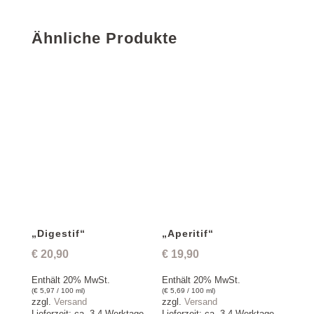
Ähnliche Produkte
„Digestif“
„Aperitif“
€
20,90
€
19,90
Enthält 20% MwSt.
Enthält 20% MwSt.
(
€
5,97
/ 100 ml)
(
€
5,69
/ 100 ml)
zzgl.
Versand
zzgl.
Versand
Lieferzeit: ca. 3-4 Werktage
Lieferzeit: ca. 3-4 Werktage