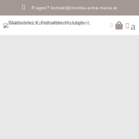

Fragen?
kontakt@monika-anna-maria.at
a

