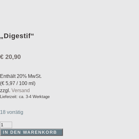
„Digestif“
€
20,90
Enthält 20% MwSt.
(
€
5,97
/ 100 ml)
zzgl.
Versand
Lieferzeit: ca. 3-4 Werktage
18 vorrätig
"Digestif"
Menge
IN DEN WARENKORB