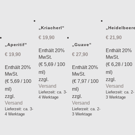
„Kriacherl“
„Heidelbeer
€
19,90
€
21,90
„Aperitif“
„Guave“
Enthält 20%
Enthält 20%
€
19,90
€
27,90
MwSt.
MwSt.
(
€
5,69
/ 100
(
€
6,28
/ 100
Enthält 20%
Enthält 20%
ml)
ml)
MwSt.
MwSt.
zzgl.
zzgl.
(
€
5,69
/ 100
(
€
7,97
/ 100
Versand
Versand
ml)
ml)
Lieferzeit: ca. 3-
Lieferzeit: ca. 2-
zzgl.
zzgl.
4 Werktage
3 Werktage
Versand
Versand
Lieferzeit: ca. 3-
Lieferzeit: ca. 2-
4 Werktage
3 Werktage