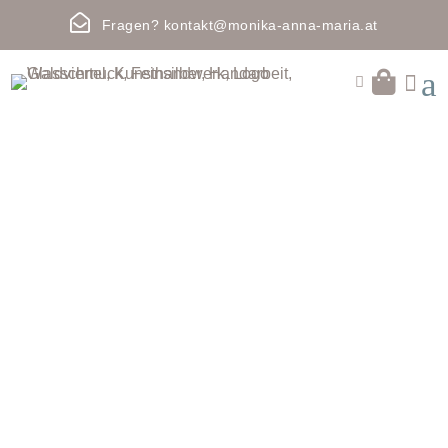

Fragen?
kontakt@monika-anna-maria.at
a

