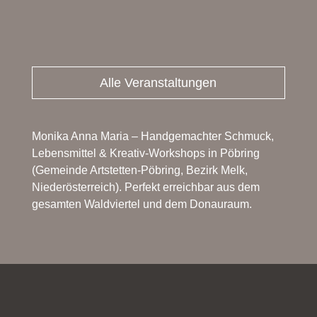
Alle Veranstaltungen
Monika Anna Maria – Handgemachter Schmuck,
Lebensmittel & Kreativ-Workshops in Pöbring
(Gemeinde Artstetten-Pöbring, Bezirk Melk,
Niederösterreich). Perfekt erreichbar aus dem
gesamten Waldviertel und dem Donauraum.