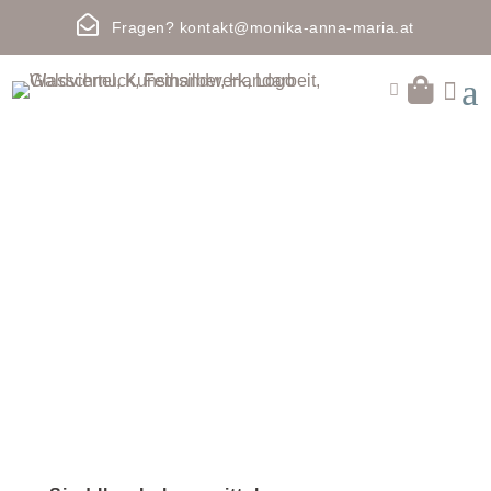

Fragen?
kontakt@monika-anna-maria.at
a

