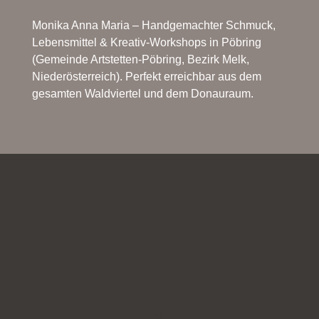
Monika Anna Maria – Handgemachter Schmuck,
Lebensmittel & Kreativ-Workshops in Pöbring
(Gemeinde Artstetten-Pöbring, Bezirk Melk,
Niederösterreich). Perfekt erreichbar aus dem
gesamten Waldviertel und dem Donauraum.