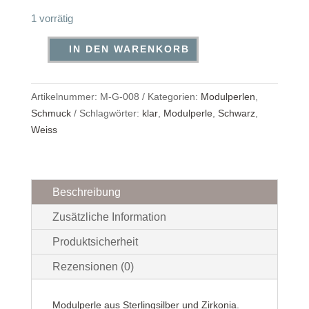
1 vorrätig
IN DEN WARENKORB
Modulperle
aus
Sterlingsilber
Artikelnummer:
M-G-008
Kategorien:
Modulperlen
,
und
Schmuck
Schlagwörter:
klar
,
Modulperle
,
Schwarz
,
Zirkonia
Weiss
Menge
Beschreibung
Zusätzliche Information
Produktsicherheit
Rezensionen (0)
Modulperle aus Sterlingsilber und Zirkonia.