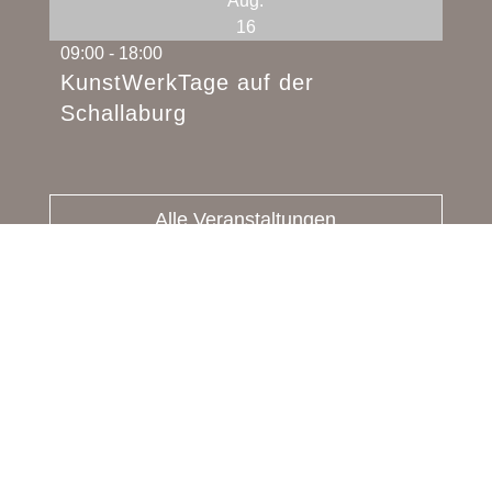
Aug.
16
09:00
-
18:00
KunstWerkTage auf der
Schallaburg
Alle Veranstaltungen
Monika Anna Maria – Handgemachter Schmuck,
Lebensmittel & Kreativ-Workshops in Pöbring
(Gemeinde Artstetten-Pöbring, Bezirk Melk,
Niederösterreich). Perfekt erreichbar aus dem
gesamten Waldviertel und dem Donauraum.