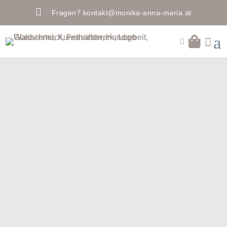

Fragen?
kontakt@monika-anna-maria.at
a

