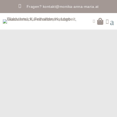

Fragen?
kontakt@monika-anna-maria.at
a

