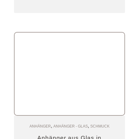
,
,
Zum Warenkorb
ANHÄNGER
ANHÄNGER - GLAS
SCHMUCK
Anhänger aus Glas in