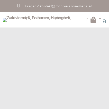

Fragen?
kontakt@monika-anna-maria.at
a

