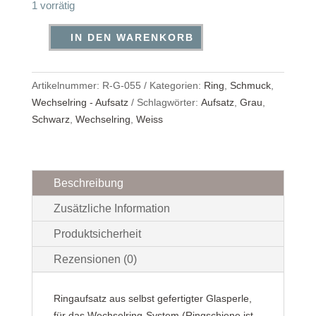
1 vorrätig
IN DEN WARENKORB
Wechselring-
Aufsatz
Menge
Artikelnummer:
R-G-055
Kategorien:
Ring
,
Schmuck
,
Wechselring - Aufsatz
Schlagwörter:
Aufsatz
,
Grau
,
Schwarz
,
Wechselring
,
Weiss
Beschreibung
Zusätzliche Information
Produktsicherheit
Rezensionen (0)
Ringaufsatz aus selbst gefertigter Glasperle,
für das Wechselring-System (Ringschiene ist