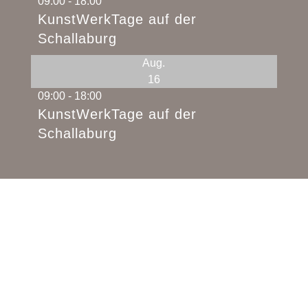
09:00
-
18:00
KunstWerkTage auf der
Schallaburg
Aug.
16
09:00
-
18:00
KunstWerkTage auf der
Schallaburg
Alle Veranstaltungen
Monika Anna Maria – Handgemachter Schmuck,
Lebensmittel & Kreativ-Workshops in Pöbring
(Gemeinde Artstetten-Pöbring, Bezirk Melk,
Niederösterreich). Perfekt erreichbar aus dem