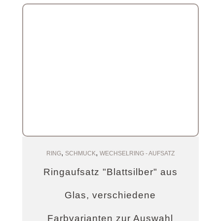
,
,
Auswählen
RING
SCHMUCK
WECHSELRING - AUFSATZ
Ringaufsatz "Blattsilber" aus
Glas, verschiedene
Farbvarianten zur Auswahl