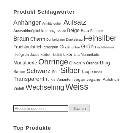
Produkt Schlagwörter
Aufsatz
Anhänger
Armbändchen
Beige
Blau
Auswahlmöglichkeit
Blubber
BBQ-Sauce
Feinsilber
Braun
Charm
Dunkelbraun
Dunkelgrau
Grün
Grau
Fruchtaufstrich
grasgrün
grillen
Heidelbeeren
Hellgrün
Likör
Lila
Marmelade
Jause
Kuchen
lieblich
Ohrringe
Ring
Modulperle
Olivgrün
Orange
Silber
Schwarz
Sauce
Taupe
Senf
topas
Transparent
vegan
veganer Aufstrich
Varianten
Türkis
Weiss
Wechselring
Violett
Suchen
Suchen
nach:
Top Produkte