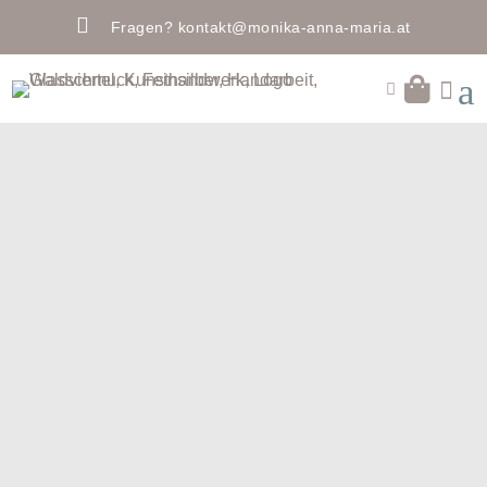

Fragen?
kontakt@monika-anna-maria.at
a

