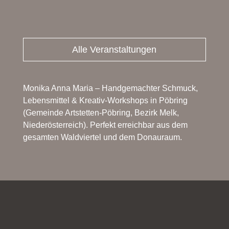
Alle Veranstaltungen
Monika Anna Maria – Handgemachter Schmuck,
Lebensmittel & Kreativ-Workshops in Pöbring
(Gemeinde Artstetten-Pöbring, Bezirk Melk,
Niederösterreich). Perfekt erreichbar aus dem
gesamten Waldviertel und dem Donauraum.