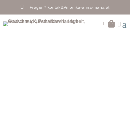

Fragen?
kontakt@monika-anna-maria.at
a

