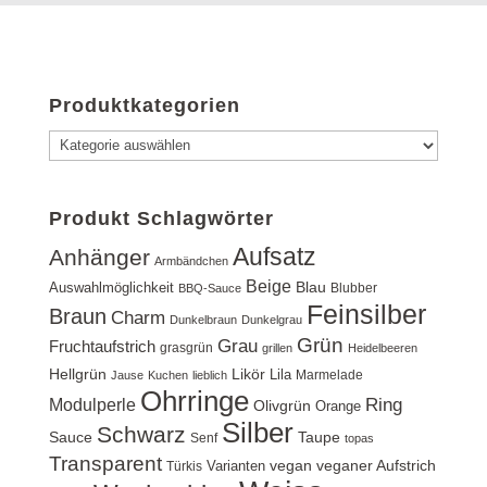
Produktkategorien
Produkt Schlagwörter
Aufsatz
Anhänger
Armbändchen
Beige
Blau
Auswahlmöglichkeit
Blubber
BBQ-Sauce
Feinsilber
Braun
Charm
Dunkelbraun
Dunkelgrau
Grün
Grau
Fruchtaufstrich
grasgrün
grillen
Heidelbeeren
Hellgrün
Likör
Lila
Marmelade
Jause
Kuchen
lieblich
Ohrringe
Ring
Modulperle
Olivgrün
Orange
Silber
Schwarz
Sauce
Taupe
Senf
topas
Transparent
vegan
veganer Aufstrich
Varianten
Türkis