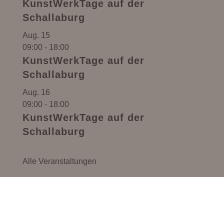
KunstWerkTage auf der
Schallaburg
Aug.
15
09:00
-
18:00
KunstWerkTage auf der
Schallaburg
Aug.
16
09:00
-
18:00
KunstWerkTage auf der
Schallaburg
Kalender anzeigen
Alle Veranstaltungen
Monika Anna Maria – Handgemachter Schmuck,
Lebensmittel & Kreativ-Workshops in Pöbring
(Gemeinde Artstetten-Pöbring, Bezirk Melk,