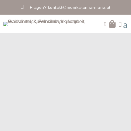

Fragen?
kontakt@monika-anna-maria.at
a

