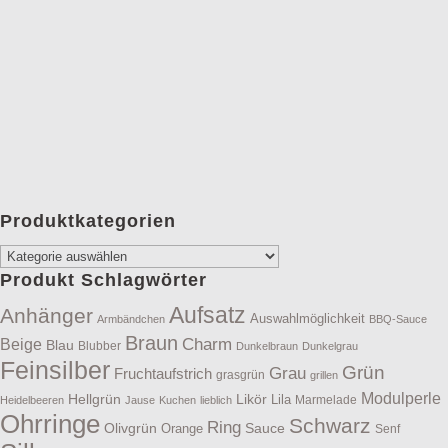
Produktkategorien
Produkt Schlagwörter
Aufsatz
Anhänger
Auswahlmöglichkeit
Armbändchen
BBQ-Sauce
Braun
Charm
Beige
Blau
Blubber
Dunkelbraun
Dunkelgrau
Feinsilber
Grün
Grau
Fruchtaufstrich
grasgrün
grillen
Modulperle
Hellgrün
Likör
Lila
Marmelade
Heidelbeeren
Jause
Kuchen
lieblich
Ohrringe
Schwarz
Ring
Olivgrün
Sauce
Orange
Senf