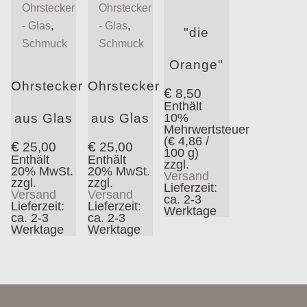
Ohrstecker
Ohrstecker
- Glas
,
- Glas
,
"die
Schmuck
Schmuck
Orange"
Ohrstecker
Ohrstecker
€
8,50
Enthält
aus Glas
aus Glas
10%
Mehrwertsteuer
(
€
4,86
/
€
€
25,00
25,00
100 g)
Enthält
Enthält
zzgl.
20% MwSt.
20% MwSt.
Versand
zzgl.
zzgl.
Lieferzeit:
Versand
Versand
ca. 2-3
Lieferzeit:
Lieferzeit:
Werktage
ca. 2-3
ca. 2-3
Werktage
Werktage