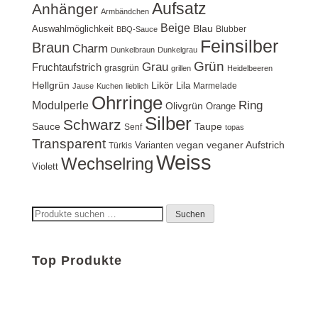
Aufsatz
Anhänger
Armbändchen
Beige
Blau
Auswahlmöglichkeit
Blubber
BBQ-Sauce
Feinsilber
Braun
Charm
Dunkelbraun
Dunkelgrau
Grün
Grau
Fruchtaufstrich
grasgrün
grillen
Heidelbeeren
Hellgrün
Likör
Lila
Marmelade
Jause
Kuchen
lieblich
Ohrringe
Ring
Modulperle
Olivgrün
Orange
Silber
Schwarz
Sauce
Taupe
Senf
topas
Transparent
vegan
veganer Aufstrich
Varianten
Türkis
Weiss
Wechselring
Violett
Suchen
Suchen
nach:
Top Produkte