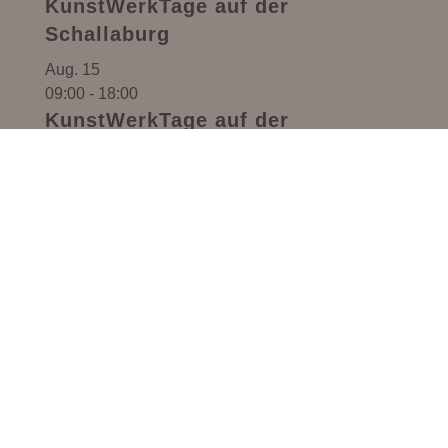
KunstWerkTage auf der
Schallaburg
Aug.
15
09:00
-
18:00
KunstWerkTage auf der
Schallaburg
Aug.
16
09:00
-
18:00
KunstWerkTage auf der
Schallaburg
Kalender anzeigen
Alle Veranstaltungen
Monika Anna Maria – Handgemachter Schmuck,
Lebensmittel & Kreativ-Workshops in Pöbring
(Gemeinde Artstetten-Pöbring, Bezirk Melk,