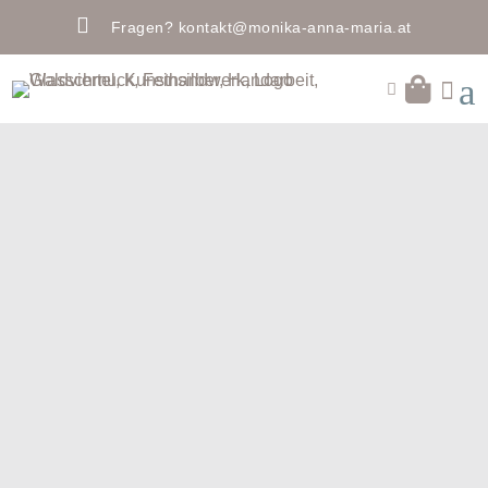

Fragen?
kontakt@monika-anna-maria.at
a

