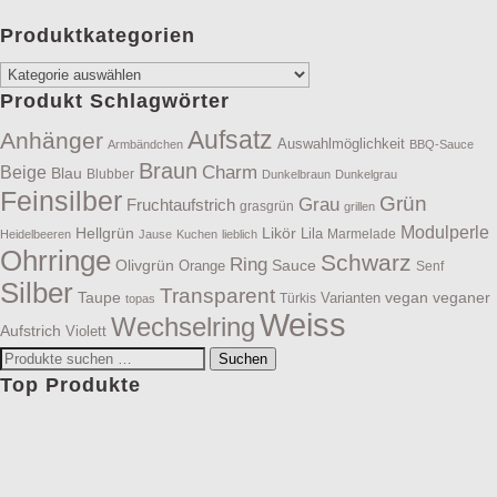
Produktkategorien
Produkt Schlagwörter
Aufsatz
Anhänger
Auswahlmöglichkeit
Armbändchen
BBQ-Sauce
Braun
Charm
Beige
Blau
Blubber
Dunkelbraun
Dunkelgrau
Feinsilber
Grün
Grau
Fruchtaufstrich
grasgrün
grillen
Modulperle
Hellgrün
Likör
Lila
Marmelade
Heidelbeeren
Jause
Kuchen
lieblich
Ohrringe
Schwarz
Ring
Olivgrün
Sauce
Orange
Senf
Silber
Transparent
Taupe
vegan
veganer
Varianten
Türkis
topas
Weiss
Wechselring
Aufstrich
Violett
Suchen
Suchen
nach:
Top Produkte