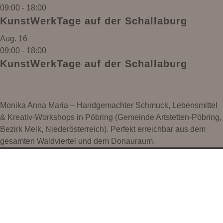
09:00
-
18:00
KunstWerkTage auf der Schallaburg
Aug.
16
09:00
-
18:00
KunstWerkTage auf der Schallaburg
Kalender anzeigen
Alle Veranstaltungen
Monika Anna Maria – Handgemachter Schmuck, Lebensmittel
& Kreativ-Workshops in Pöbring (Gemeinde Artstetten-Pöbring,
Bezirk Melk, Niederösterreich). Perfekt erreichbar aus dem
gesamten Waldviertel und dem Donauraum.