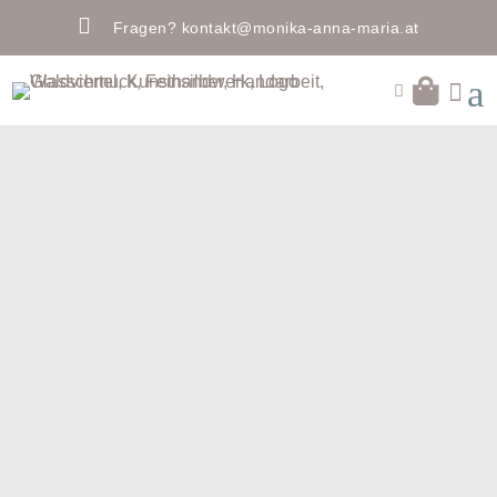

Fragen?
kontakt@monika-anna-maria.at
a

