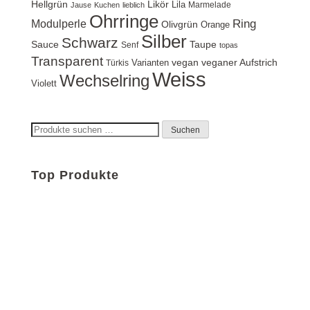
Hellgrün
Likör
Lila
Marmelade
Jause
Kuchen
lieblich
Ohrringe
Ring
Modulperle
Olivgrün
Orange
Silber
Schwarz
Sauce
Taupe
Senf
topas
Transparent
vegan
veganer Aufstrich
Varianten
Türkis
Weiss
Wechselring
Violett
Suchen
Suchen
nach:
Top Produkte