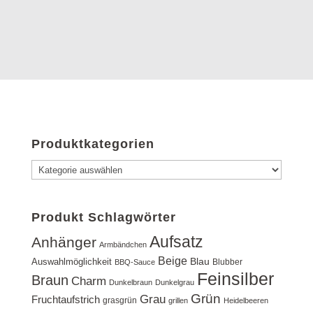
Produktkategorien
Produkt Schlagwörter
Aufsatz
Anhänger
Armbändchen
Beige
Blau
Auswahlmöglichkeit
Blubber
BBQ-Sauce
Feinsilber
Braun
Charm
Dunkelbraun
Dunkelgrau
Grün
Grau
Fruchtaufstrich
grasgrün
grillen
Heidelbeeren