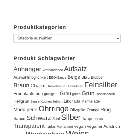
Produktkategorien
Produkt Schlagwörter
Aufsatz
Anhänger
Armbändchen
Beige
Blau
Auswahlmöglichkeit
Blubber
BBQ-Sauce
Feinsilber
Braun
Charm
Dunkelbraun
Dunkelgrau
Grün
Grau
Fruchtaufstrich
grasgrün
grillen
Heidelbeeren
Hellgrün
Likör
Lila
Marmelade
Jause
Kuchen
lieblich
Ohrringe
Ring
Modulperle
Olivgrün
Orange
Silber
Schwarz
Sauce
Taupe
Senf
topas
Transparent
vegan
veganer Aufstrich
Varianten
Türkis
Weiss