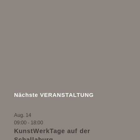
Nächste VERANSTALTUNG
Aug.
14
09:00
-
18:00
KunstWerkTage auf der
Schallaburg