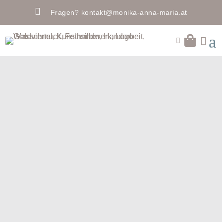

Fragen?
kontakt@monika-anna-maria.at
a

