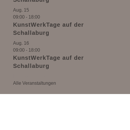
Aug.
15
09:00
-
18:00
KunstWerkTage auf der
Schallaburg
Aug.
16
09:00
-
18:00
KunstWerkTage auf der
Schallaburg
Kalender anzeigen
Alle Veranstaltungen
Monika Anna Maria – Handgemachter Schmuck,
Lebensmittel & Kreativ-Workshops in Pöbring
(Gemeinde Artstetten-Pöbring, Bezirk Melk,
Niederösterreich). Perfekt erreichbar aus dem
gesamten Waldviertel und dem Donauraum.