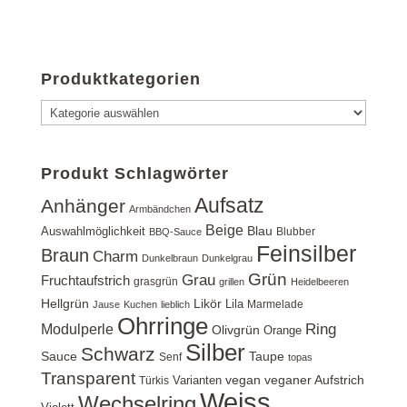
Produktkategorien
Produkt Schlagwörter
Aufsatz
Anhänger
Armbändchen
Beige
Blau
Auswahlmöglichkeit
Blubber
BBQ-Sauce
Feinsilber
Braun
Charm
Dunkelbraun
Dunkelgrau
Grün
Grau
Fruchtaufstrich
grasgrün
grillen
Heidelbeeren
Hellgrün
Likör
Lila
Marmelade
Jause
Kuchen
lieblich
Ohrringe
Ring
Modulperle
Olivgrün
Orange
Silber
Schwarz
Sauce
Taupe
Senf
topas
Transparent
vegan
veganer Aufstrich
Varianten
Türkis
Weiss
Wechselring