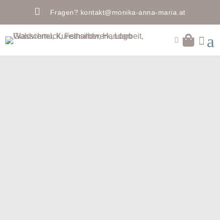

Fragen?
kontakt@monika-anna-maria.at
a


FINDEN SIE IHR