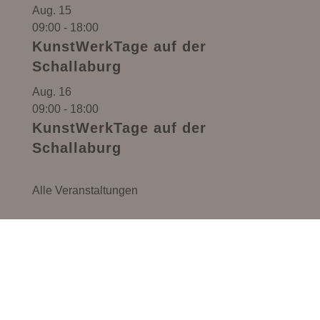
Aug.
15
09:00
-
18:00
KunstWerkTage auf der
Schallaburg
Aug.
16
09:00
-
18:00
KunstWerkTage auf der
Schallaburg
Kalender anzeigen
Alle Veranstaltungen
Monika Anna Maria – Handgemachter Schmuck,
Lebensmittel & Kreativ-Workshops in Pöbring
(Gemeinde Artstetten-Pöbring, Bezirk Melk,
Niederösterreich). Perfekt erreichbar aus dem
gesamten Waldviertel und dem Donauraum.