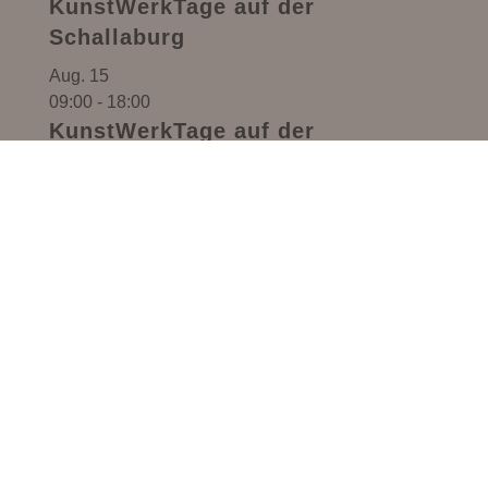
KunstWerkTage auf der
Schallaburg
Aug.
15
09:00
-
18:00
KunstWerkTage auf der
Schallaburg
Aug.
16
09:00
-
18:00
KunstWerkTage auf der
Schallaburg
Kalender anzeigen
Alle Veranstaltungen
Monika Anna Maria – Handgemachter Schmuck,
Lebensmittel & Kreativ-Workshops in Pöbring
(Gemeinde Artstetten-Pöbring, Bezirk Melk,