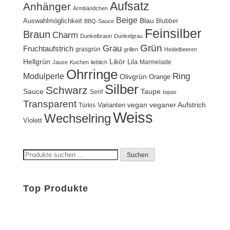
Aufsatz
Anhänger
Armbändchen
Beige
Blau
Auswahlmöglichkeit
Blubber
BBQ-Sauce
Feinsilber
Braun
Charm
Dunkelbraun
Dunkelgrau
Grün
Grau
Fruchtaufstrich
grasgrün
grillen
Heidelbeeren
Hellgrün
Likör
Lila
Marmelade
Jause
Kuchen
lieblich
Ohrringe
Ring
Modulperle
Olivgrün
Orange
Silber
Schwarz
Sauce
Taupe
Senf
topas
Transparent
vegan
veganer Aufstrich
Varianten
Türkis
Weiss
Wechselring
Violett
Suchen
Suchen
nach:
Top Produkte