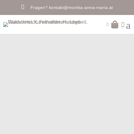

Fragen?
kontakt@monika-anna-maria.at
a

