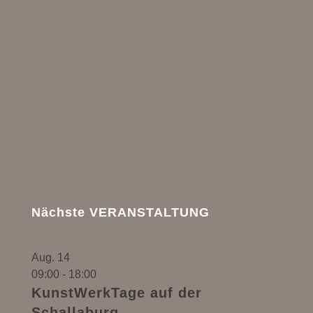
Nächste VERANSTALTUNG
Aug.
14
09:00
-
18:00
KunstWerkTage auf der
Schallaburg