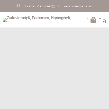

Fragen?
kontakt@monika-anna-maria.at
a

