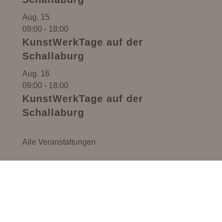
Aug.
15
09:00
-
18:00
KunstWerkTage auf der
Schallaburg
Aug.
16
09:00
-
18:00
KunstWerkTage auf der
Schallaburg
Kalender anzeigen
Alle Veranstaltungen
Monika Anna Maria – Handgemachter Schmuck,
Lebensmittel & Kreativ-Workshops in Pöbring
(Gemeinde Artstetten-Pöbring, Bezirk Melk,
Niederösterreich). Perfekt erreichbar aus dem
gesamten Waldviertel und dem Donauraum.