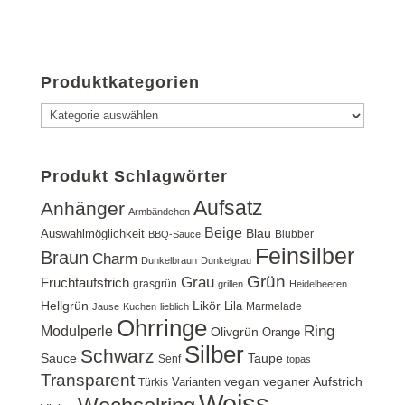
Produktkategorien
Produkt Schlagwörter
Aufsatz
Anhänger
Armbändchen
Beige
Blau
Auswahlmöglichkeit
Blubber
BBQ-Sauce
Feinsilber
Braun
Charm
Dunkelbraun
Dunkelgrau
Grün
Grau
Fruchtaufstrich
grasgrün
grillen
Heidelbeeren
Hellgrün
Likör
Lila
Marmelade
Jause
Kuchen
lieblich
Ohrringe
Ring
Modulperle
Olivgrün
Orange
Silber
Schwarz
Sauce
Taupe
Senf
topas
Transparent
vegan
veganer Aufstrich
Varianten
Türkis
Weiss