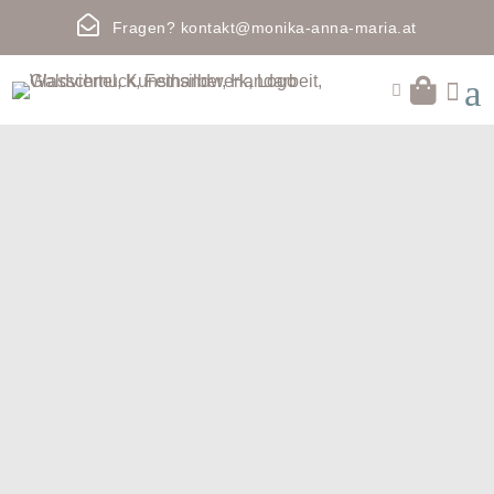

Fragen?
kontakt@monika-anna-maria.at
a

