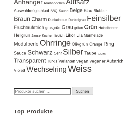
Aufsatz
Anhänger
Armbändchen
Beige
Blau
Auswahlmöglichkeit
Blubber
BBQ-Sauce
Feinsilber
Braun
Charm
Dunkelbraun
Dunkelgrau
Grün
Grau
Fruchtaufstrich
grasgrün
grillen
Heidelbeeren
Hellgrün
Likör
Lila
Marmelade
Jause
Kuchen
lieblich
Ohrringe
Ring
Modulperle
Olivgrün
Orange
Silber
Schwarz
Sauce
Taupe
Senf
topas
Transparent
vegan
veganer Aufstrich
Varianten
Türkis
Weiss
Wechselring
Violett
Suchen
Suchen
nach:
Top Produkte