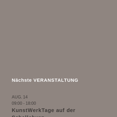
Nächste VERANSTALTUNG
AUG.
14
09:00
-
18:00
KunstWerkTage auf der