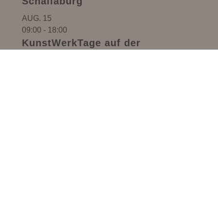
Schallaburg
AUG.
15
09:00
-
18:00
KunstWerkTage auf der
Schallaburg
AUG.
16
09:00
-
18:00
KunstWerkTage auf der
Schallaburg
Kalender anzeigen
Alle Veranstaltungen
Monika Anna Maria – Handgemachter Schmuck,
Lebensmittel & Kreativ-Workshops in Pöbring
(Gemeinde Artstetten-Pöbring, Bezirk Melk,
Niederösterreich). Perfekt erreichbar aus dem