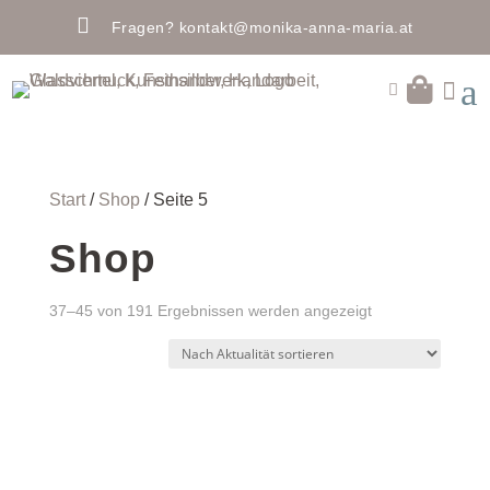

Fragen?
kontakt@monika-anna-maria.at
a


Start
/
Shop
/ Seite 5
Shop
Nach
37–45 von 191 Ergebnissen werden angezeigt
Aktualität
sortiert